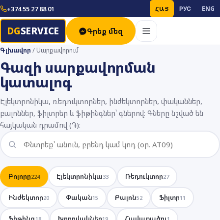
+374 55 27 88 01
ՀԱՅ
РУС
ENG
DG
SERVICE
Գրեք մեզ
Գլխավոր
/
Սարքավորում
Գազի սարքավորման
կատալոգ
Էլեկտրոնիկա, ռեդուկտորներ, ինժեկտորներ, փականներ,
բալոններ, ֆիլտրեր և ֆիթինգներ՝ գներով։ Գները նշված են
հայկական դրամով (֏)։
Բոլորը
Էլեկտրոնիկա
Ռեդուկտոր
224
33
27
Ինժեկտոր
Փական
Բալոն
Ֆիլտր
20
15
52
11
Ֆիթինգ
Խողովակներ
Հավաքածու
18
19
1