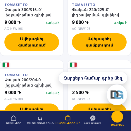
TOMASETTO
TOMASETTO
Փական 300/315-0՜
Փական 220/225-0՜
լիցքավորման գլխիկով
լիցքավորման գլխիկով
9 000 ֏
9 000 ֏
Առկա է
Առկա է
AG-NEW106
AG-NEW105
Ավելացնել
Ավելացնել
զամբյուղում
զամբյուղում
Լիցքավորման գլխիկ
TOMASETTO
Հարցերի համար գրեք մեզ
Փական 200/204-0
տակի
լիցքավորման գլխիկով
9 000 ֏
2 500 ֏
Առկա է
Առկա է
AG-NEW104
AG-NEW103
Ավելացնել
Ավելացնել
զամբյուղում
զամբյուղում
ԳԼԽԱՎՈՐ
ԾԱՌԱՅՈՒԹՅՈՒՆ
ՍԱՐՔԱՎՈՐՈՒՄ
MESSENGER
ԶԱՆԳԵԼ