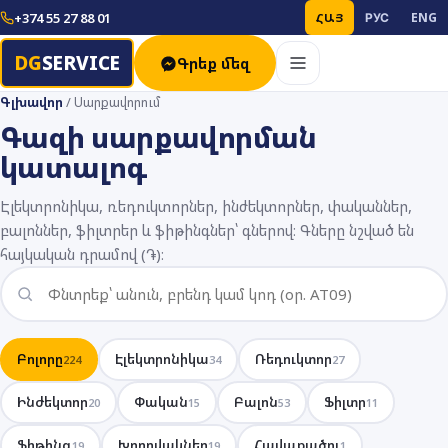
+374 55 27 88 01
ՀԱՅ
РУС
ENG
DG
SERVICE
Գրեք մեզ
Գլխավոր
/
Սարքավորում
Գազի սարքավորման
կատալոգ
Էլեկտրոնիկա, ռեդուկտորներ, ինժեկտորներ, փականներ,
բալոններ, ֆիլտրեր և ֆիթինգներ՝ գներով։ Գները նշված են
հայկական դրամով (֏)։
Բոլորը
Էլեկտրոնիկա
Ռեդուկտոր
224
34
27
Ինժեկտոր
Փական
Բալոն
Ֆիլտր
20
15
53
11
Ֆիթինգ
Խողովակներ
Հավաքածու
19
19
1