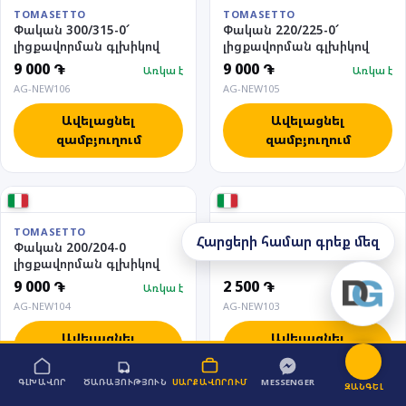
TOMASETTO
TOMASETTO
Փական 300/315-0՜
Փական 220/225-0՜
լիցքավորման գլխիկով
լիցքավորման գլխիկով
9 000 ֏
9 000 ֏
Առկա է
Առկա է
AG-NEW106
AG-NEW105
Ավելացնել
Ավելացնել
զամբյուղում
զամբյուղում
Լիցքավորման գլխիկ
TOMASETTO
Հարցերի համար գրեք մեզ
Փական 200/204-0
տակի
լիցքավորման գլխիկով
9 000 ֏
2 500 ֏
Առկա է
Առկա է
AG-NEW104
AG-NEW103
Ավելացնել
Ավելացնել
զամբյուղում
զամբյուղում
ԳԼԽԱՎՈՐ
ԾԱՌԱՅՈՒԹՅՈՒՆ
ՍԱՐՔԱՎՈՐՈՒՄ
MESSENGER
ԶԱՆԳԵԼ